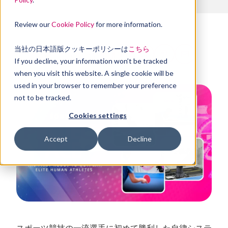
Review our
Cookie Policy
for more information.
当社の日本語版クッキーポリシーは
こちら
Share this article
If you decline, your information won’t be tracked
when you visit this website. A single cookie will be
used in your browser to remember your preference
not to be tracked.
Cookies settings
Accept
Decline