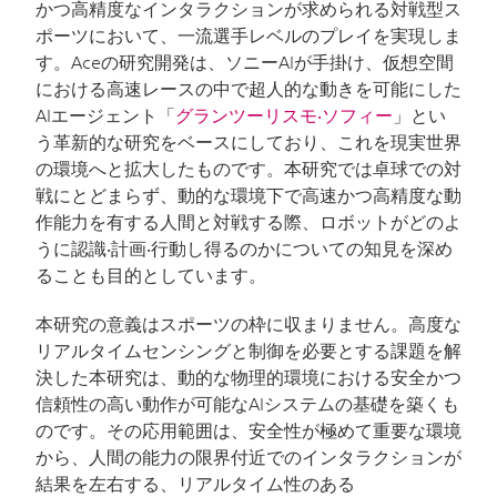
かつ高精度なインタラクションが求められる対戦型ス
ポーツにおいて、一流選手レベルのプレイを実現しま
す。
Ace
の研究開発は、ソニー
AI
が手掛け、仮想空間
における高速レースの中で超人的な動きを可能にした
AI
エージェント「
グランツーリスモ‧ソフィー
」とい
う革新的な研究をベースにしており、これを現実世界
の環境へと拡大したものです。本研究では卓球での対
戦にとどまらず、動的な環境下で高速かつ高精度な動
作能力を有する人間と対戦する際、ロボットがどのよ
うに認識‧計画‧行動し得るのかについての知見を深め
ることも目的としています。
本研究の意義はスポーツの枠に収まりません。高度な
リアルタイムセンシングと制御を必要とする課題を解
決した本研究は、動的な物理的環境における安全かつ
信頼性の高い動作が可能な
AI
システムの基礎を築くも
のです。その応用範囲は、安全性が極めて重要な環境
から、人間の能力の限界付近でのインタラクションが
結果を左右する、リアルタイム性のある