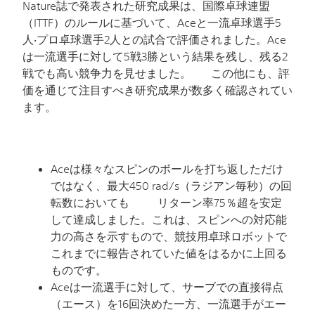
Nature
誌で発表された研究成果は、国際卓球連盟
（
ITTF
）のルールに基づいて、
Ace
と一流卓球選手
5
人‧プロ卓球選手
2
人との試合で評価されました。
Ace
は一流選手に対して
5
戦
3
勝という結果を残し、残る
2
戦でも高い競争力を見せました。 この他にも、評
価を通じて注目すべき研究成果が数多く確認されてい
ます。
Ace
は様々なスピンのボールを打ち返しただけ
ではなく、最大
450 rad/s
（ラジアン毎秒）の回
転数においても リターン率
75
％超を安定
して達成しました。これは、スピンへの対応能
力の高さを示すもので、競技用卓球ロボットで
これまでに報告されていた値をはるかに上回る
ものです。
Ace
は一流選手に対して、サーブでの直接得点
（エース）を
16
回決めた一方、一流選手がエー