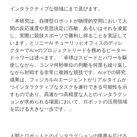
インタラクティブな領域にまで及びます。
「本研究は、自律型ロボットが物理的空間において人
間の反応速度や意思決定に匹敵、あるいはそれを凌駕
し、実際に競技スポーツで勝利し得ることを実証して
います」とソニー
AI
チューリッヒオフィスのディレ
クターで
Ace
のプロジェクトリードを務めるピーター‧
ドゥワーは述べます。「卓球はスピードとパワーを駆
使しながら、コンマ何秒単位の判断を何度も繰り返し
ながら対戦する非常に複雑な競技です。
Ace
での研究
成果は、フィジカル
AI
エージェントがリアルタイムか
つインタラクティブなタスクを遂行できる可能性を示
すものであり、高速かつ高精度な人とのインタラクシ
ョンが求められる場面において、ロボットの活用領域
を広げる大きな一歩です。」
人間とロボットとのインタラクションの限界を広げる