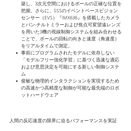
築し、
3
次元空間におけるボールの正確な位置を
把握。さらに、
SSS
のイベントベースビジョン
センサー（
EVS
）『
IMX636
』を搭載したカメラ
とパン‧チルトミラーおよび焦点可変望遠レンズ
を用いた
3
機の視線制御システムを組み合わせる
ことで、ボールの回転の向きと速度（角速度）
をリアルタイムで測定。
事前にプログラムされたモデルに依存しない
「モデルフリー強化学習」に基づく迅速な適応
および意思決定を可能にする新しい制御システ
ム
俊敏な物理的インタラクションを実現するため
の高速かつ高精度な制御が可能な最先端のロボ
ットハードウェア
人間の反応速度の限界に迫るパフォーマンスを実証