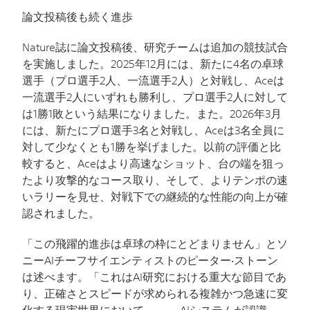
論文投稿後も続く進歩
Nature
誌に論文投稿後、研究チームは追加の競技試合
を実施しました。
2025
年
12
月には、新たに
4
名の卓球
選手（プロ選手
2
人、一流選手
2
人）と対戦し、
Ace
は
一流選手
2
人にいずれも勝利し、プロ選手
2
人に対して
は
1
勝
1
敗という結果になりました。また。
2026
年
3
月
には、新たにプロ選手
3
名と対戦し、
Ace
は
3
名全員に
対して少なくとも
1
勝を挙げました。
以前の評価と比
較すると、
Ace
はより高速なショット、台の端を狙っ
たより攻撃的なコース取り、そして、よりテンポの速
いラリーを見せ、対戦下での継続的な性能の向上が確
認されました。
「この飛躍的進歩は卓球の枠にとどまりません」とソ
ニー
AI
チーフサイエンティストのピーター‧ストーン
は述べます。「これは
AI
研究における重大な節目であ
り、正確さとスピードが求められる複雑かつ急速に変