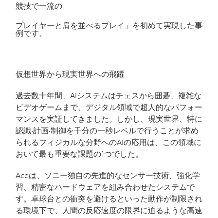
競技で一流の
プレイヤーと肩を並べるプレイ」を初めて実現した事
例です。
仮想世界から現実世界への飛躍
過去数十年間、
AI
システムはチェスから囲碁、複雑な
ビデオゲームまで、デジタル領域で超人的なパフォー
マンスを実証してきました。しかし、現実世界、特に
認識‧計画‧制御を千分の一秒レベルで行うことが求め
られるフィジカルな分野への
AI
の応用は、この領域に
おいて最も重要な課題の
1
つでした。
Ace
は、ソニー独自の先進的なセンサー技術、強化学
習、精密なハードウェアを組み合わせたシステムで
す。卓球台との衝突を避けるといった動作が制限され
る環境下で、人間の反応速度の限界に迫るような高速