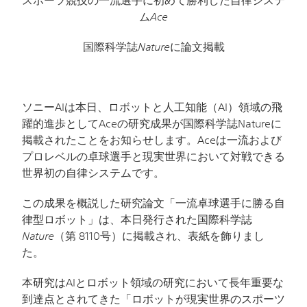
スポーツ競技の一流選手に初めて勝利した自律システ
ム
Ace
国際科学誌
Nature
に論文掲載
ソニー
AI
は本日、ロボットと人工知能（
AI
）領域の飛
躍的進歩として
Ace
の研究成果が国際科学誌
Nature
に
掲載されたことをお知らせします。
Ace
は一流および
プロレベルの卓球選手と現実世界において対戦できる
世界初の自律システムです。
この成果を概説した研究論文「一流卓球選手に勝る自
律型ロボット」は、本日発行された国際科学誌
Nature
（第
8110
号）に掲載され、表紙を飾りまし
た。
本研究は
AI
とロボット領域の研究において長年重要な
到達点とされてきた「ロボットが現実世界のスポーツ