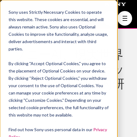
Sony uses Strictly Necessary Cookies to operate
Join Us
this website. These cookies are essential, and will
always remain active. Sony also uses Optional
Cookies to improve site functionality, analyze usage,
deliver advertisements and interact with third
parties.
ソニーAI、現実世界
By clicking "Accept Optional Cookies," you agree to
の人工知能とロボッ
the placement of Optional Cookies on your device.
By clicking “Reject Optional Cookies,” you withdraw
トにおける画期的研
your consent to the use of Optional Cookies. You
can manage your cookie preferences at any time by
究を発表
clicking "Customize Cookies." Depending on your
selected cookie preferences, the full functionality of
this website may not be available.
Robotics
April 22, 2026
Find out how Sony uses personal data in our
Privacy
Policy
.