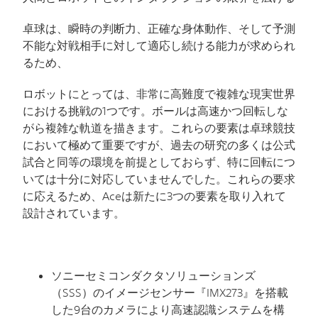
卓球は、瞬時の判断力、正確な身体動作、そして予測
不能な対戦相手に対して適応し続ける能力が求められ
るため、
ロボットにとっては、非常に高難度で複雑な現実世界
における挑戦の
1
つです。ボールは高速かつ回転しな
がら複雑な軌道を描きます。これらの要素は卓球競技
において極めて重要ですが、過去の研究の多くは公式
試合と同等の環境を前提としておらず、特に回転につ
いては十分に
対応していませんでした。
これらの要求
に応えるため、
Ace
は新たに
3
つの要素を取り入れて
設計されています。
ソニーセミコンダクタソリューションズ
（
SSS
）のイメージセンサー『
IMX273
』を搭載
した
9
台のカメラにより高速認識システムを構