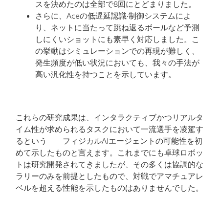
スを決めたのは全部で
8
回にとどまりました。
さらに、
Ace
の低遅延認識‧制御システムによ
り、ネットに当たって跳ね返るボールなど予測
しにくいショットにも素早く対応しました。こ
の挙動はシミュレーションでの再現が難しく、
発生頻度が低い状況においても、我々の手法が
高い汎化性を持つことを示しています。
これらの研究成果は、インタラクティブかつリアルタ
イム性が求められるタスクにおいて一流選手を凌駕す
るという フィジカル
AI
エージェントの可能性を初
めて示したものと言えます。これまでにも卓球ロボッ
トは研究開発されてきましたが、その多くは協調的な
ラリーのみを前提としたもので、対戦でアマチュアレ
ベルを超える性能を示したものはありませんでした。